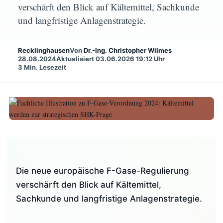
verschärft den Blick auf Kältemittel, Sachkunde
werden zur strategischen SHK-Frage
und langfristige Anlagenstrategie.
Die neue europäische F-Gase-
Recklinghausen
Von
Dr.-Ing. Christopher Wilmes
Regulierung verschärft den Blick auf
28.08.2024
Aktualisiert 03.06.2026 19:12 Uhr
Kältemittel, Sachkunde und langfristige
3 Min. Lesezeit
Anlagenstrategie.
Von Christopher Wilmes
Veröffentlicht am
28. August 2024
4 Minuten Lesezeit
Die neue europäische F-Gase-Regulierung
verschärft den Blick auf Kältemittel,
Sachkunde und langfristige Anlagenstrategie.