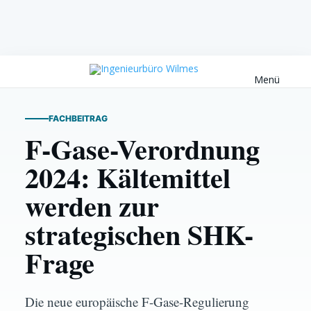
Menü
FACHBEITRAG
F-Gase-Verordnung
2024: Kältemittel
werden zur
strategischen SHK-
Frage
SHK / KÄLTE UND WÄRMEPUMPE
Die neue europäische F-Gase-Regulierung
F-Gase-Verordnung 2024: Kältemittel