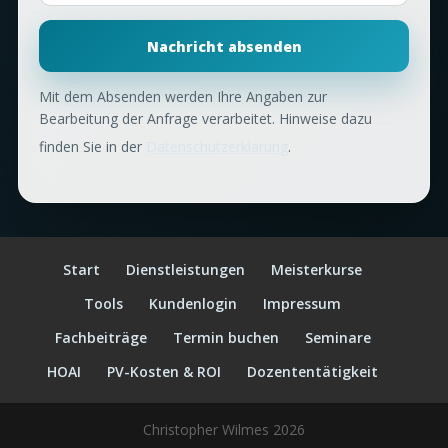
Nachricht absenden
Mit dem Absenden werden Ihre Angaben zur
Bearbeitung der Anfrage verarbeitet. Hinweise dazu
finden Sie in der
Datenschutzerklärung
.
Start
Dienstleistungen
Meisterkurse
Tools
Kundenlogin
Impressum
Fachbeiträge
Termin buchen
Seminare
HOAI
PV-Kosten & ROI
Dozententätigkeit
Christopher Wilmes 2026