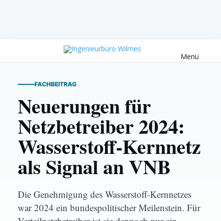
Menü
FACHBEITRAG
Neuerungen für
Netzbetreiber 2024:
Wasserstoff-Kernnetz
als Signal an VNB
GAS/WASSER VNB
Die Genehmigung des Wasserstoff-Kernnetzes
Neuerungen für Netzbetreiber 2024:
war 2024 ein bundespolitischer Meilenstein. Für
Wasserstoff-Kernnetz als Signal an VNB
Verteilnetzbetreiber ist sie dennoch nur ein