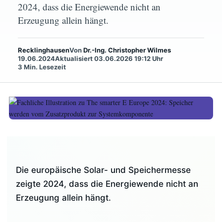
2024, dass die Energiewende nicht an
Systemkomponente
Erzeugung allein hängt.
Die europäische Solar- und
Recklinghausen
Von
Dr.-Ing. Christopher Wilmes
Speichermesse zeigte 2024, dass die
19.06.2024
Aktualisiert 03.06.2026 19:12 Uhr
Energiewende nicht an Erzeugung
3 Min. Lesezeit
allein hängt.
Von Christopher Wilmes
Veröffentlicht am
19. Juni 2024
4 Minuten Lesezeit
Die europäische Solar- und Speichermesse
zeigte 2024, dass die Energiewende nicht an
Erzeugung allein hängt.