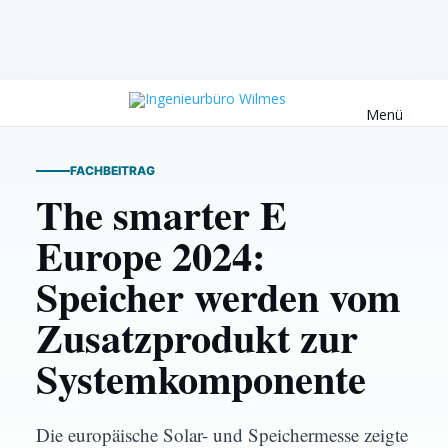
Menü
FACHBEITRAG
The smarter E
Europe 2024:
Speicher werden vom
Zusatzprodukt zur
Systemkomponente
FACHMESSE ENERGIE
The smarter E Europe 2024: Speicher
Die europäische Solar- und Speichermesse zeigte
werden vom Zusatzprodukt zur