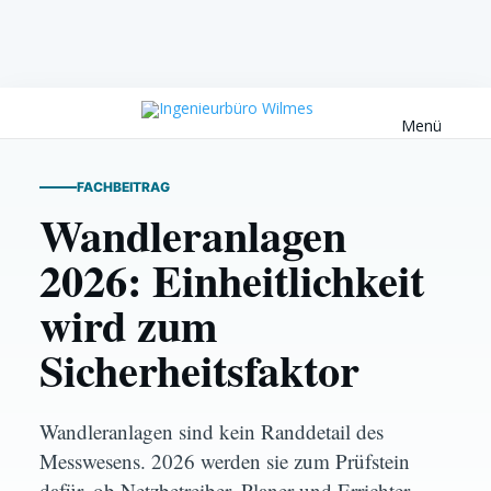
Menü
FACHBEITRAG
Wandleranlagen
2026: Einheitlichkeit
wird zum
Sicherheitsfaktor
Wandleranlagen sind kein Randdetail des
MESSUNG / WANDLERANLAGEN
Messwesens. 2026 werden sie zum Prüfstein
dafür, ob Netzbetreiber, Planer und Errichter