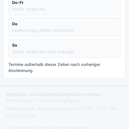
Do-Fr
10:00-13:00 Uhr
Do
Fachvorträge 19:00-22:00 Uhr
Sa
10:00-13:00 Uhr nach Anfrage
Termine außerhalb dieser Zeiten nach vorheriger
Abstimmung.
Ingenieur- und Sachverständigenbüro Wilmes
Reinersstraße 6 · 45665 Recklinghausen
info@wilmes.de
· WhatsApp Business: 0171 867 0 654 · Fax:
02368 8909 472
Kontakt
Impressum
Datenschutz
Kundenlogin