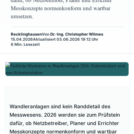
Wandleranlagen 2026: Einheitlichkeit wird
Messkonzepte normenkonform und wartbar
zum Sicherheitsfaktor
umsetzen.
Halbindirekte Messung,
Recklinghausen
Von
Dr.-Ing. Christopher Wilmes
Vorzählerbereich und Dokumentation
15.04.2026
Aktualisiert 03.06.2026 19:12 Uhr
rücken stärker in den Fokus.
6 Min. Lesezeit
Von Dr.-Ing. Christopher
Wilmes
Veröffentlicht am 15. April 2026
5
Minuten Lesezeit
Wandleranlagen sind kein Randdetail des
Messwesens. 2026 werden sie zum Prüfstein
dafür, ob Netzbetreiber, Planer und Errichter
Messkonzepte normenkonform und wartbar