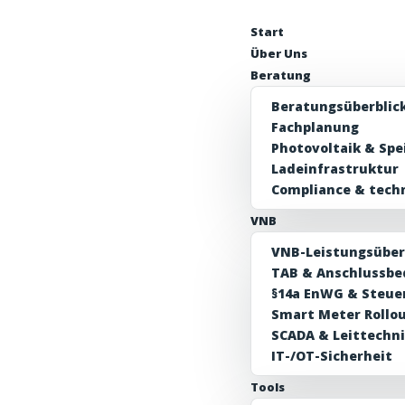
Start
Über Uns
Beratung
Beratungsüberblic
Fachplanung
Photovoltaik & Spe
Ladeinfrastruktur
Compliance & tech
VNB
VNB-Leistungsüber
TAB & Anschlussb
§14a EnWG & Steue
Smart Meter Rollo
SCADA & Leittechn
IT-/OT-Sicherheit
Tools