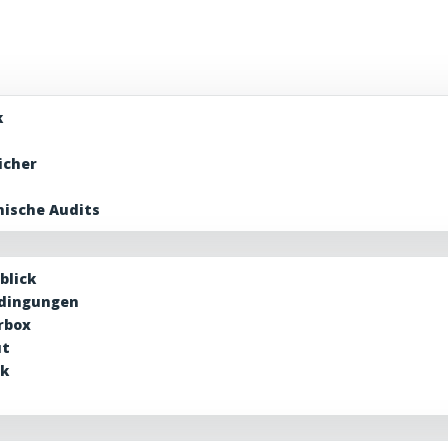
k
icher
nische Audits
blick
edingungen
rbox
ut
ik