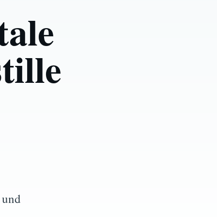
tale
ille
z und