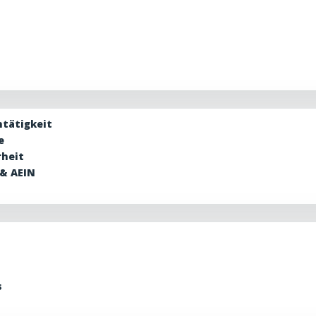
tätigkeit
e
rheit
 & AEIN
s