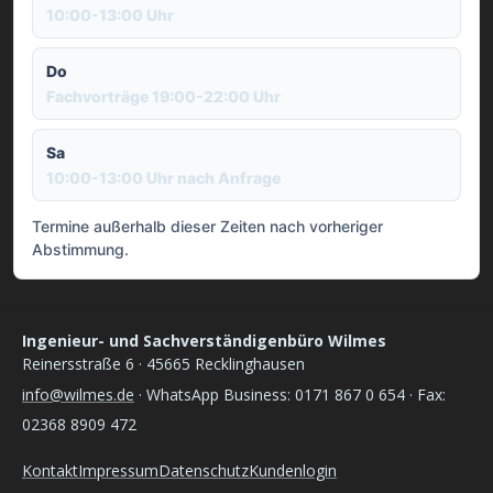
10:00-13:00 Uhr
Do
Fachvorträge 19:00-22:00 Uhr
Sa
10:00-13:00 Uhr nach Anfrage
Termine außerhalb dieser Zeiten nach vorheriger
Abstimmung.
Ingenieur- und Sachverständigenbüro Wilmes
Reinersstraße 6 · 45665 Recklinghausen
info@wilmes.de
· WhatsApp Business: 0171 867 0 654 · Fax:
02368 8909 472
Kontakt
Impressum
Datenschutz
Kundenlogin