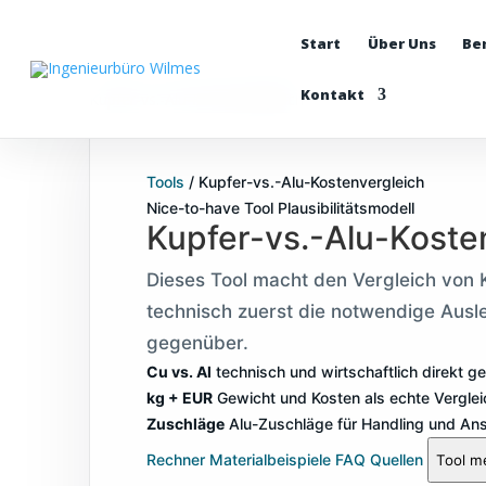
Start
Über Uns
Be
Kontakt
Kupfer-vs.-Alu-Kostenvergleich
Tools
/
Kupfer-vs.-Alu-Kostenvergleich
Nice-to-have Tool
Plausibilitätsmodell
Kupfer-vs.-Alu-Koste
Dieses Tool macht den Vergleich von K
technisch zuerst die notwendige Ausl
gegenüber.
Cu vs. Al
technisch und wirtschaftlich direkt g
kg + EUR
Gewicht und Kosten als echte Vergle
Zuschläge
Alu-Zuschläge für Handling und Ansc
Rechner
Materialbeispiele
FAQ
Quellen
Tool m