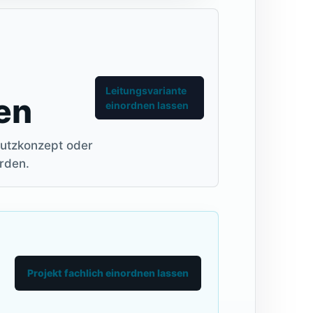
Leitungsvariante
en
einordnen lassen
hutzkonzept oder
erden.
Projekt fachlich einordnen lassen