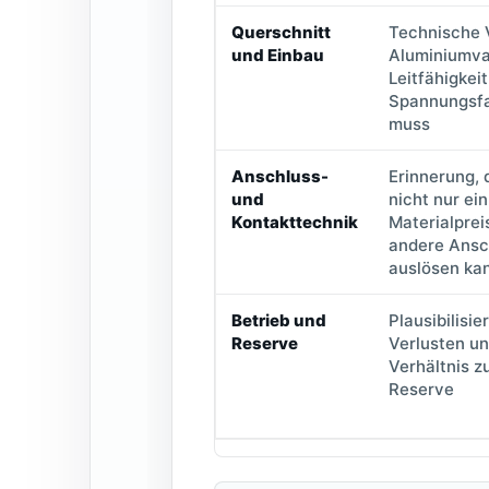
Querschnitt
Technische V
und Einbau
Aluminiumva
Leitfähigkei
Spannungsfal
muss
Anschluss-
Erinnerung,
und
nicht nur ei
Kontakttechnik
Materialprei
andere Ansc
auslösen ka
Betrieb und
Plausibilisi
Reserve
Verlusten un
Verhältnis z
Reserve