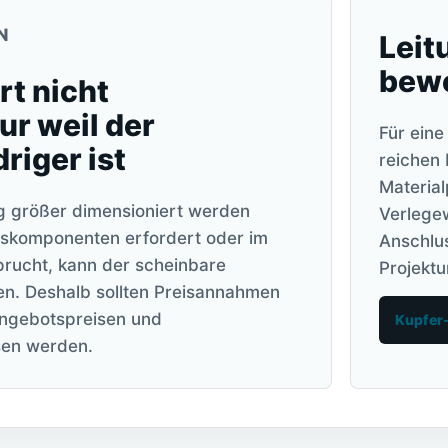
N
Leit
bewe
t nicht
ur weil der
Für eine
driger ist
reichen 
Material
g größer dimensioniert werden
Verlegew
sskomponenten erfordert oder im
Anschlu
prucht, kann der scheinbare
Projektu
en. Deshalb sollten Preisannahmen
 Angebotspreisen und
Kupfer-
sen werden.