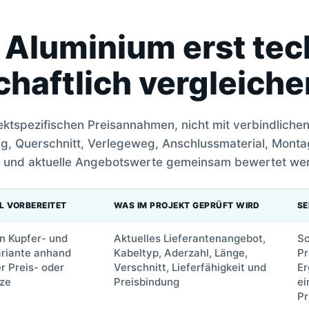
 Aluminium erst tec
chaftlich vergleiche
jektspezifischen Preisannahmen, nicht mit verbindliche
ng, Querschnitt, Verlegeweg, Anschlussmaterial, Mont
pt und aktuelle Angebotswerte gemeinsam bewertet we
L VORBEREITET
WAS IM PROJEKT GEPRÜFT WIRD
SE
n Kupfer- und
Aktuelles Lieferantenangebot,
Sc
riante anhand
Kabeltyp, Aderzahl, Länge,
Pr
r Preis- oder
Verschnitt, Lieferfähigkeit und
Er
ze
Preisbindung
ei
Pr