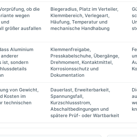
orprüfung, ob die
Biegeradius, Platz im Verteiler,
Gü
riante wegen
Klemmbereich, Verlegeart,
sc
t und
Häufung, Temperatur und
U
l größer ausfallen
mechanische Handhabung
st
 dass Aluminium
Klemmenfreigabe,
Fe
n anderer
Presskabelschuhe, Übergänge,
un
s ist, sondern
Drehmoment, Kontaktmittel,
Au
hlussdetails
Korrosionsschutz und
Ko
nn
Dokumentation
erung von Gewicht,
Dauerlast, Erweiterbarkeit,
Di
d Kosten im
Spannungsfall,
au
ur technischen
Kurzschlussstrom,
we
Abschaltbedingungen und
kn
spätere Prüf- oder Wartbarkeit