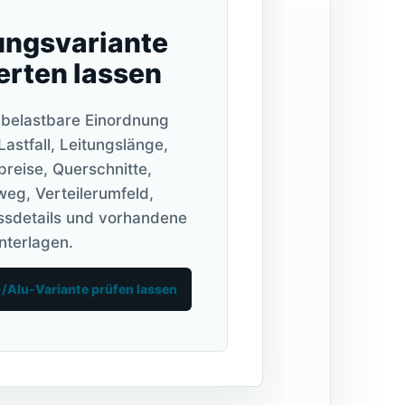
ungsvariante
rten lassen
 belastbare Einordnung
Lastfall, Leitungslänge,
preise, Querschnitte,
eg, Verteilerumfeld,
ssdetails und vorhandene
nterlagen.
/Alu-Variante prüfen lassen